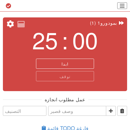
بمودورو1
(1)
25 : 00
ابدا
توقف
عمل مطلوب انجازه
قائمة TODO فارغة