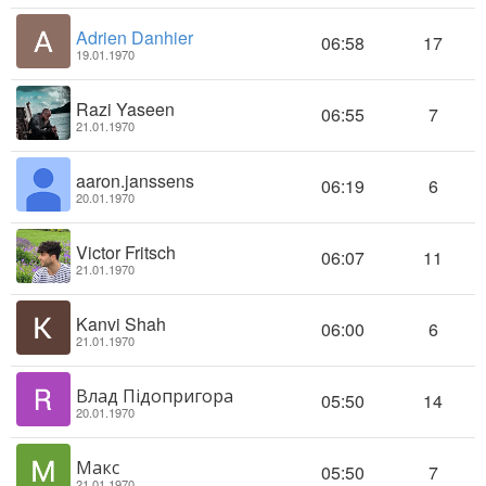
Adrien Danhier
06:58
17
19.01.1970
Razi Yaseen
06:55
7
21.01.1970
aaron.janssens
06:19
6
20.01.1970
Victor Fritsch
06:07
11
21.01.1970
Kanvi Shah
06:00
6
21.01.1970
Влад Підопригора
05:50
14
20.01.1970
Макс
05:50
7
21.01.1970