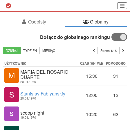
Osobisty
Globalny
Dołącz do globalnego rankingu
DZISIAJ
TYDZIEŃ
MIESIĄC
Strona 1/15
UŻYTKOWNIK
CZAS (HH:MM)
POMODORO
MARIA DEL ROSARIO
15:30
31
DUARTE
20.01.1970
Stanislav Fabiyanskiy
12:00
12
20.01.1970
scoop night
10:20
62
19.01.1970