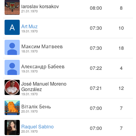
iaroslav korsakov
08:00
8
21.01.1970
Art Muz
07:30
10
19.01.1970
Максим Матвеев
07:30
18
18.01.1970
Александр Бабеев
07:22
4
19.01.1970
José Manuel Moreno
07:21
12
González
19.01.1970
Віталік Бень
07:00
7
20.01.1970
Raquel Sabino
07:00
7
20.01.1970